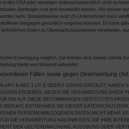
in den USA oder sonstigen datenschutzrechtlich nicht sicheren
tstaaten übertragen und dort verarbeitet werden. Wir weisen dar
t werden kann. Beispielsweise sind US-Unternehmen dazu verpf
troffener hiergegen gerichtlich vorgehen könnten. Es kann da
n befindlichen Daten zu Überwachungszwecken verarbeiten, aus
chen Einwilligung möglich. Sie können eine bereits erteilte Ein
beitung bleibt vom Widerruf unberührt.
besonderen Fällen sowie gegen Direktwerbung (A
T. 6 ABS. 1 LIT. E ODER F DSGVO ERFOLGT, HABEN S
ITUATION ERGEBEN, GEGEN DIE VERARBEITUNG IHRE
ÜR EIN AUF DIESE BESTIMMUNGEN GESTÜTZTES PROFILI
G BERUHT, ENTNEHMEN SIE DIESER DATENSCHUTZERK
FENEN PERSONENBEZOGENEN DATEN NICHT MEHR VERA
R DIE VERARBEITUNG NACHWEISEN, DIE IHRE INTER
 DIENT DER GELTENDMACHUNG, AUSÜBUNG ODER VERT