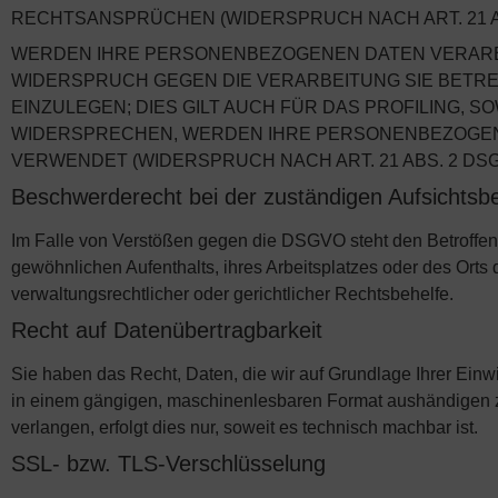
RECHTSANSPRÜCHEN (WIDERSPRUCH NACH ART. 21 AB
WERDEN IHRE PERSONENBEZOGENEN DATEN VERARBEI
WIDERSPRUCH GEGEN DIE VERARBEITUNG SIE BET
EINZULEGEN; DIES GILT AUCH FÜR DAS PROFILING, 
WIDERSPRECHEN, WERDEN IHRE PERSONENBEZOGEN
VERWENDET (WIDERSPRUCH NACH ART. 21 ABS. 2 DSG
Beschwerde­recht bei der zuständigen Aufsichts­
Im Falle von Verstößen gegen die DSGVO steht den Betroffene
gewöhnlichen Aufenthalts, ihres Arbeitsplatzes oder des Or
verwaltungsrechtlicher oder gerichtlicher Rechtsbehelfe.
Recht auf Daten­übertrag­barkeit
Sie haben das Recht, Daten, die wir auf Grundlage Ihrer Einwil
in einem gängigen, maschinenlesbaren Format aushändigen zu
verlangen, erfolgt dies nur, soweit es technisch machbar ist.
SSL- bzw. TLS-Verschlüsselung