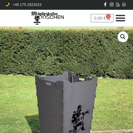
+49 175 1922023
0
0,00
€