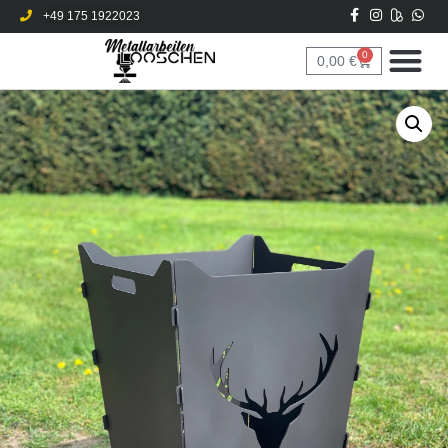
+49 175 1922023
0
0,00
€