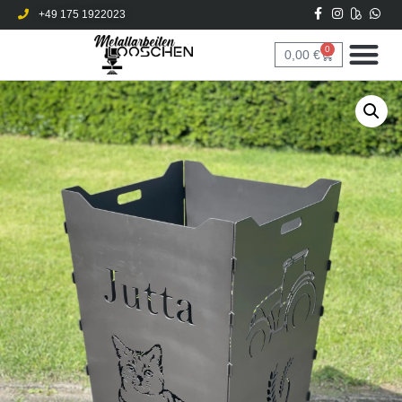
+49 175 1922023
0
0,00
€