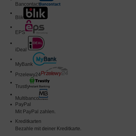
Bancontact
Blik
EPS
iDeal
MyBank
Przelewy24
Trustly
Multibanco
PayPal
Mit PayPal zahlen.
Kreditkarten
Bezahle mit deiner Kreditkarte.