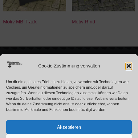
Motiv MB Track
Motiv Rind
Cookie-Zustimmung verwalten
Über uns
Kontakt
Nutzungshinweise
Metallarbeiten Looschen
Um dir ein optimales Erlebnis zu bieten, verwenden wir Technologien wie
Pflege
Nico Looschen
Cookies, um Geräteinformationen zu speichern und/oder darauf
zuzugreifen. Wenn du diesen Technologien zustimmst, können wir Daten
Kontakt
Zum Felde 1
wie das Surfverhalten oder eindeutige IDs auf dieser Website verarbeiten.
49681 Garrel
Wenn du deine Zustimmung nicht erteilst oder zurückziehst, können
bestimmte Merkmale und Funktionen beeinträchtigt werden.
Rechtliches
Impressum
Akzeptieren
Datenschutz